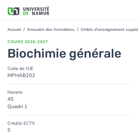
Aller au contenu principal
Aller
au
contenu
principal
Accueil
Annuaire des formations
Unités d'enseignement suppl
You
are
COURS
2026-2027
here
Biochimie générale
Code de l'UE
MPHAB202
Horaire
45
Quadri 1
Crédits ECTS
5