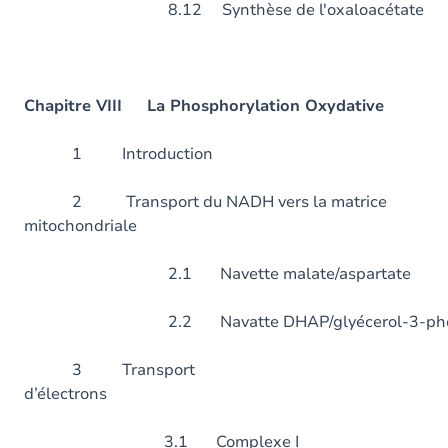
8.12 Synthèse de l'oxaloacétate
Chapitre VIII La Phosphorylation Oxydative
1 Introduc
2 Transport du NADH vers la matrice
mitochondriale
2.1 Navette malate/aspartate
2.2 Navatte DHAP/glyécerol-3-ph
3 Transport
d’électron
3.1 Complexe I