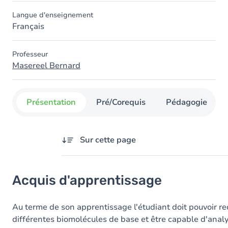
Langue d'enseignement
Français
Professeur
Masereel Bernard
Présentation
Pré/Corequis
Pédagogie
Sur cette page
Acquis d'apprentissage
Acquis d'apprentissage
Objectifs
Contenu
Au terme de son apprentissage l'étudiant doit pouvoir re
différentes biomolécules de base et être capable d'analy
Table des matières