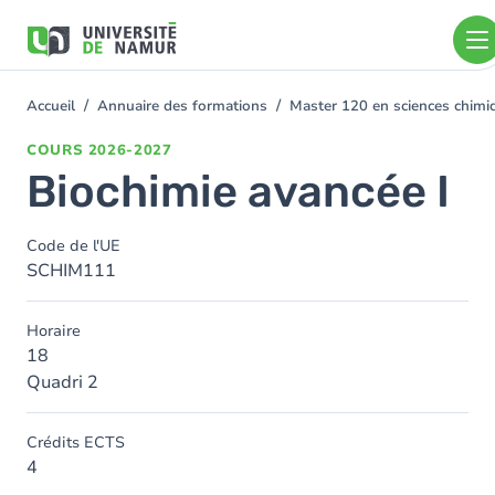
Aller au contenu principal
Aller
au
contenu
principal
Accueil
Annuaire des formations
Master 120 en sciences chim
You
are
COURS
2026-2027
here
Biochimie avancée I
Code de l'UE
SCHIM111
Horaire
18
Quadri 2
Crédits ECTS
4