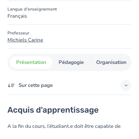
Langue d'enseignement
Français
Professeur
Michiels Carine
Présentation
Pédagogie
Organisation
Sur cette page
Acquis d'apprentissage
Acquis d'apprentissage
Objectifs
Contenu
A la fin du cours, l’étudiant.e doit être capable de
Table des matières