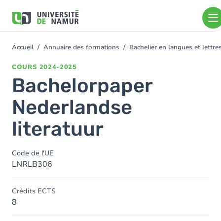
Aller au contenu principal
Aller
au
contenu
principal
Accueil
Annuaire des formations
Bachelier en langues et lett
You
are
COURS
2024-2025
here
Bachelorpaper
Nederlandse
literatuur
Code de l'UE
LNRLB306
Crédits ECTS
8