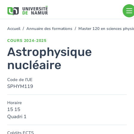
Aller au contenu principal
Aller
au
contenu
principal
Accueil
Annuaire des formations
Master 120 en sciences physiq
You
are
COURS
2024-2025
here
Astrophysique
nucléaire
Code de l'UE
SPHYM119
Horaire
15 15
Quadri 1
Crédits ECTS