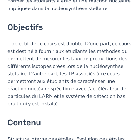
Contenu
Former les étudiants à étudier une réaction nucléaire
impliquée dans la nucléosynthèse stellaire.
Table des matières
Exercices
Objectifs
L'objectif de ce cours est double. D'une part, ce cours
est destiné à fournir aux étudiants les méthodes qui
permettent de mesurer les taux de productions des
différents isotopes crées lors de la nucléosynthse
stellaire. D'autre part, les TP associés à ce cours
permettront aux étudiants de caractériser une
réaction nucléaire spécifique avec l'accélérateur de
particules du LARN et le système de détection bas
bruit qui y est installé.
Contenu
Structure interne des étoiles. Evolution des étoiles.