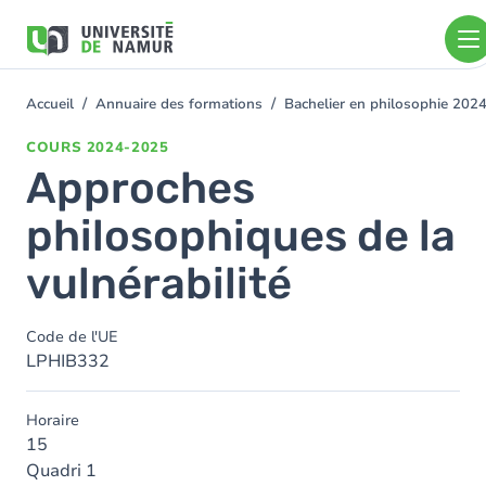
Aller au contenu principal
Aller
au
contenu
principal
Accueil
Annuaire des formations
Bachelier en philosophie 202
You
are
COURS
2024-2025
here
Approches
philosophiques de la
vulnérabilité
Code de l'UE
LPHIB332
Horaire
15
Quadri 1