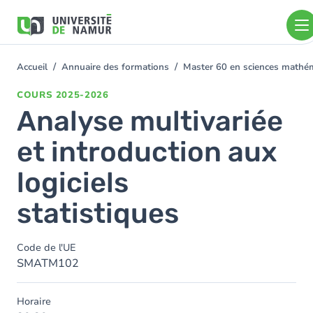
Aller au contenu principal
Aller
au
contenu
principal
Accueil
Annuaire des formations
Master 60 en sciences math
You
are
COURS
2025-2026
here
Analyse multivariée
et introduction aux
logiciels
statistiques
Code de l'UE
SMATM102
Horaire