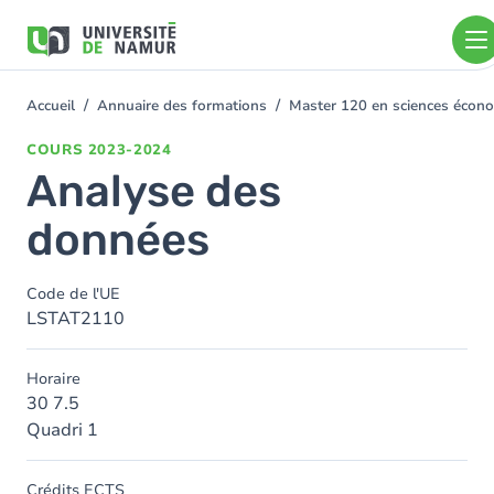
Aller au contenu principal
Aller
au
contenu
principal
Accueil
Annuaire des formations
Master 120 en sciences économ
You
are
COURS
2023-2024
here
Analyse des
données
Code de l'UE
LSTAT2110
Horaire
30 7.5
Quadri 1
Crédits ECTS