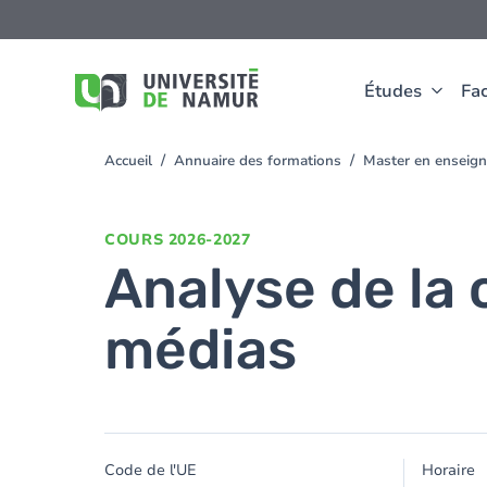
Aller au contenu principal
Aller
au
contenu
principal
Études
Fac
Accueil
Annuaire des formations
Master en enseign
You
are
here
COURS
2026-2027
Analyse de la
médias
Code de l'UE
Horaire