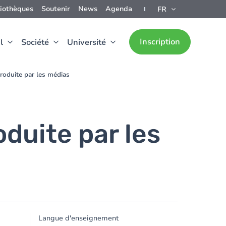
liothèques
Soutenir
News
Agenda
FR
Inscription
l
Société
Université
roduite par les médias
duite par les
Langue d'enseignement