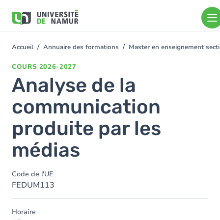
Aller au contenu principal
Aller
au
contenu
principal
Accueil
Annuaire des formations
Master en enseignement sect
You
are
COURS
2026-2027
here
Analyse de la
communication
produite par les
médias
Code de l'UE
FEDUM113
Horaire