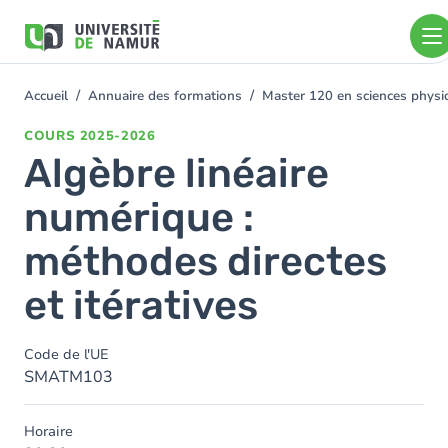
Aller au contenu principal
Aller
au
contenu
principal
Accueil
Annuaire des formations
Master 120 en sciences physiq
You
are
COURS
2025-2026
here
Algèbre linéaire
numérique :
méthodes directes
et itératives
Code de l'UE
SMATM103
Horaire