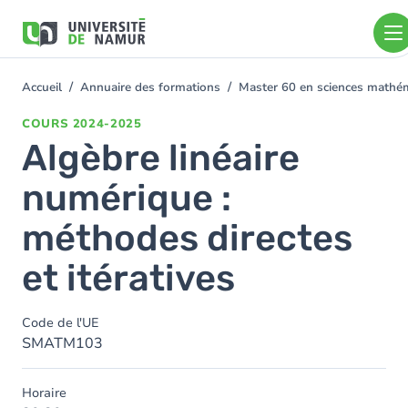
Aller au contenu principal
Aller
au
contenu
principal
Accueil
Annuaire des formations
Master 60 en sciences math
You
are
COURS
2024-2025
here
Algèbre linéaire
numérique :
méthodes directes
et itératives
Code de l'UE
SMATM103
Horaire