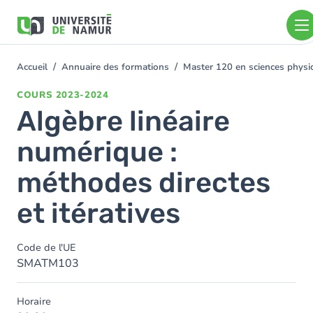
Aller au contenu principal
Aller
au
contenu
principal
Accueil
Annuaire des formations
Master 120 en sciences physiq
You
are
COURS
2023-2024
here
Algèbre linéaire
numérique :
méthodes directes
et itératives
Code de l'UE
SMATM103
Horaire