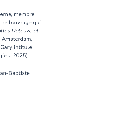
-Verne, membre
tre l’ouvrage qui
illes Deleuze et
s Amsterdam,
Gary intitulé
gie », 2025).
ean-Baptiste