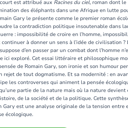
ncourt est attribué aux
Racines du ciel
, roman dont le 
rmination des éléphants dans une Afrique en lutte po
main Gary le présente comme le premier roman écolo
oudre la contradiction politique insoutenable dans la
uerre : impossibilité de croire en l’homme, impossibi
continuer à donner un sens à l’idée de civilisation ?
 suppose d’en passer par un combat dont l’homme n’es
e ici exploré. Cet essai littéraire et philosophique mo
pensée de Romain Gary, son ironie et son humour pe
on rejet de tout dogmatisme. Et sa modernité : en ava
cipe les controverses qui animent la pensée écologi
 qu’une partie de la nature mais où la nature devien
istoire, de la société et de la politique. Cette synthès
 Gary est une analyse originale de la tension entr
e écologique.