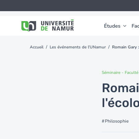
Aller au contenu principal
Aller
au
contenu
principal
Études
Fac
Accueil
Les événements de l’UNamur
Romain Gary :
You
are
here
Séminaire
-
Faculté
Romai
l'écol
Philosophie