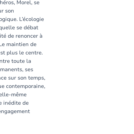
héros, Morel, se
ur son
gique. L’écologie
quelle se débat
lité de renoncer à
 Le maintien de
t plus le centre.
ntre toute la
rmanents, ses
nce sur son temps,
que contemporaine,
t elle-même
e inédite de
e engagement