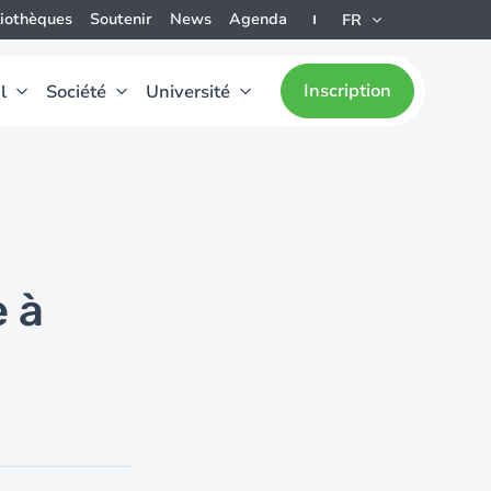
liothèques
Soutenir
News
Agenda
FR
Inscription
l
Société
Université
 à