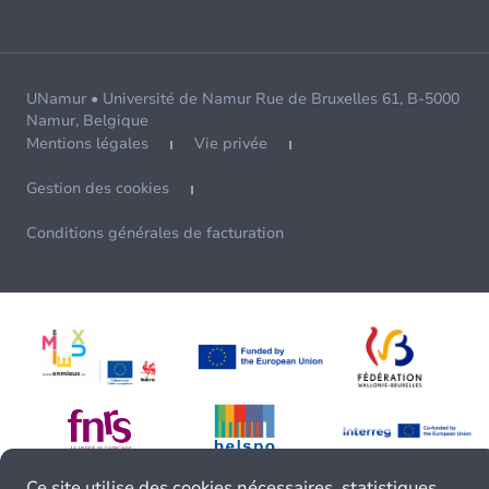
UNamur • Université de Namur Rue de Bruxelles 61, B-5000
Namur, Belgique
Mentions légales
Vie privée
Gestion des cookies
Conditions générales de facturation
Ce site utilise des cookies nécessaires, statistiques,