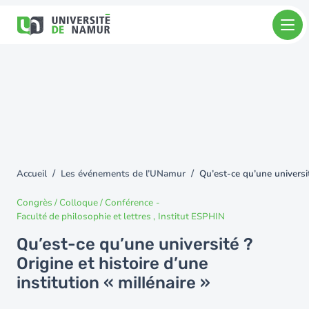
Aller au contenu principal
Aller
au
contenu
principal
Accueil
Les événements de l’UNamur
Qu’est-ce qu’une université
You
are
Congrès / Colloque / Conférence
-
here
Faculté de philosophie et lettres
Institut ESPHIN
Qu’est-ce qu’une université ?
Origine et histoire d’une
institution « millénaire »