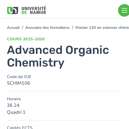
Aller au contenu principal
Aller
au
contenu
principal
Accueil
Annuaire des formations
Master 120 en sciences chimiq
You
are
COURS
2025-2026
here
Advanced Organic
Chemistry
Code de l'UE
SCHIM106
Horaire
36 24
Quadri 1
Crédits ECTS