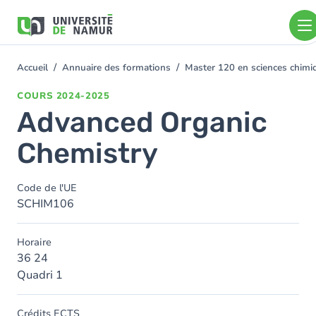
Aller au contenu principal
Aller
au
contenu
principal
Accueil
Annuaire des formations
Master 120 en sciences chimi
You
are
COURS
2024-2025
here
Advanced Organic
Chemistry
Code de l'UE
SCHIM106
Horaire
36 24
Quadri 1
Crédits ECTS