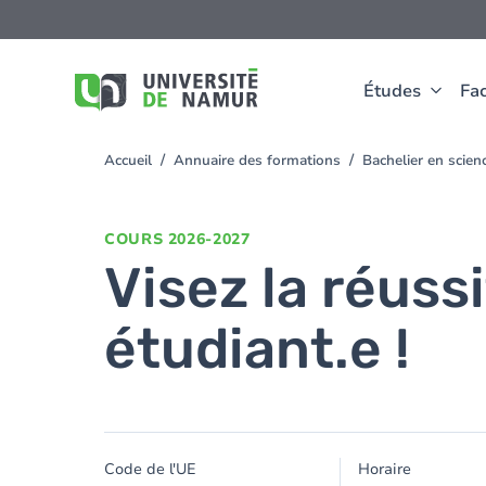
Aller au contenu principal
Aller
au
contenu
principal
Études
Fac
Accueil
Annuaire des formations
Bachelier en scien
You
are
here
COURS
2026-2027
Visez la réuss
étudiant.e !
Code de l'UE
Horaire