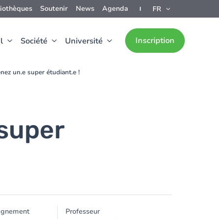
liothèques
Soutenir
News
Agenda
FR
Inscription
l
Société
Université
enez un.e super étudiant.e !
 super
ignement
Professeur