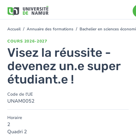
Aller au contenu principal
Aller
au
contenu
principal
Accueil
Annuaire des formations
Bachelier en sciences économ
You
are
COURS
2026-2027
here
Visez la réussite -
devenez un.e super
étudiant.e !
Code de l'UE
UNAM0052
Horaire
2
Quadri 2