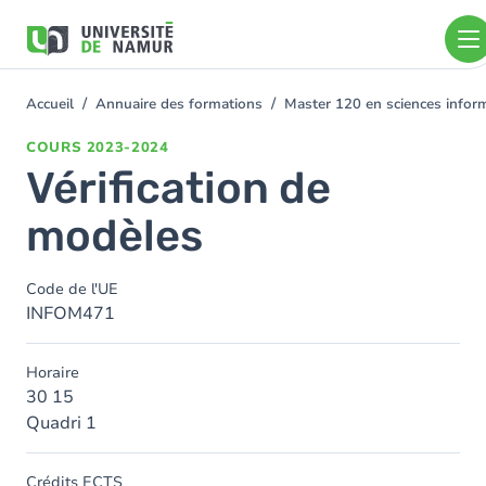
Aller au contenu principal
Aller
au
contenu
principal
Accueil
Annuaire des formations
Master 120 en sciences inform
You
are
COURS
2023-2024
here
Vérification de
modèles
Code de l'UE
INFOM471
Horaire
30 15
Quadri 1
Crédits ECTS