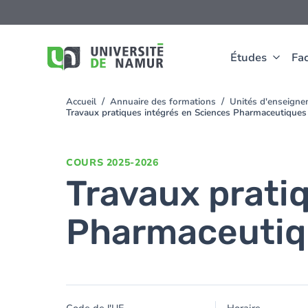
Aller au contenu principal
Aller
au
contenu
principal
Études
Fac
Accueil
Annuaire des formations
Unités d'enseign
You
Travaux pratiques intégrés en Sciences Pharmaceutiques
are
here
COURS
2025-2026
Travaux prati
Pharmaceutiq