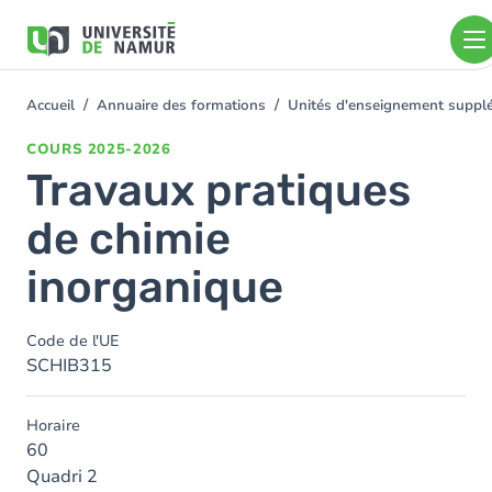
Aller au contenu principal
Aller
au
contenu
principal
Accueil
Annuaire des formations
Unités d'enseignement suppl
You
are
COURS
2025-2026
here
Travaux pratiques
de chimie
inorganique
Code de l'UE
SCHIB315
Horaire
60
Quadri 2