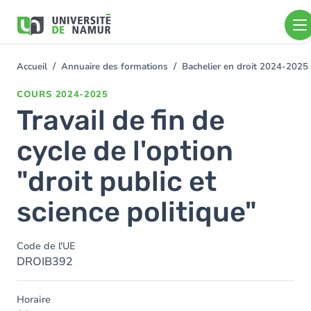
Aller au contenu principal
Aller
au
contenu
principal
Accueil
Annuaire des formations
Bachelier en droit 2024-2025
You
are
COURS
2024-2025
here
Travail de fin de
cycle de l'option
"droit public et
science politique"
Code de l'UE
DROIB392
Horaire