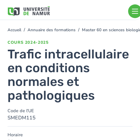
Aller au contenu principal
Aller
au
contenu
principal
Accueil
Annuaire des formations
Master 60 en sciences biolo
You
are
COURS
2024-2025
here
Trafic intracellulaire
en conditions
normales et
pathologiques
Code de l'UE
SMEDM115
Horaire