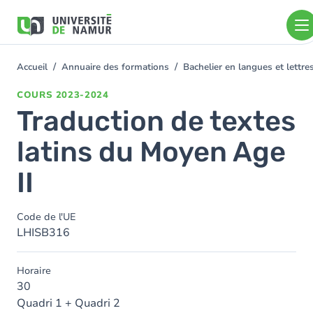
Aller au contenu principal
Aller
au
contenu
principal
Accueil
Annuaire des formations
Bachelier en langues et lett
You
are
COURS
2023-2024
here
Traduction de textes
latins du Moyen Age
II
Code de l'UE
LHISB316
Horaire
30
Quadri 1 + Quadri 2