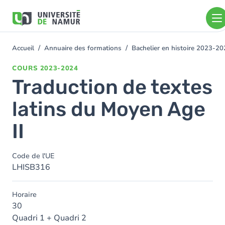
Aller au contenu principal
Aller
au
contenu
principal
Accueil
Annuaire des formations
Bachelier en histoire 2023-2
You
are
COURS
2023-2024
here
Traduction de textes
latins du Moyen Age
II
Code de l'UE
LHISB316
Horaire
30
Quadri 1 + Quadri 2