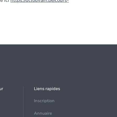
e ici
https://uclouvain.be/cours-
ur
Liens rapides
Inscription
Annuaire