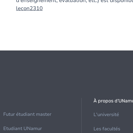
d'enseignement, évaluation, etc.) est disponibl
lecon2310
À propos d'UNam
Futur étudiant master
L'université
Etudiant UNamur
Les facultés