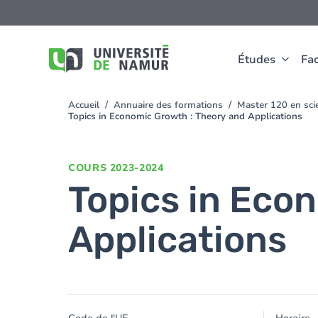
Aller au contenu principal
Aller
au
contenu
principal
Études
Fac
Accueil
Annuaire des formations
Master 120 en sci
You
Topics in Economic Growth : Theory and Applications
are
here
COURS
2023-2024
Topics in Eco
Applications