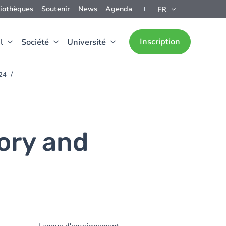
liothèques
Soutenir
News
Agenda
FR
Inscription
l
Société
Université
024
ory and