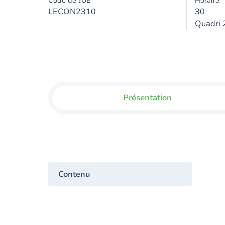
Code de l'UE
Horaire
LECON2310
30
Quadri 
Présentation
Contenu