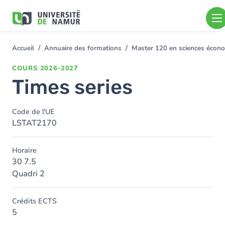
Aller au contenu principal
Aller
au
contenu
principal
Accueil
Annuaire des formations
Master 120 en sciences écono
You
are
COURS
2026-2027
here
Times series
Code de l'UE
LSTAT2170
Horaire
30 7.5
Quadri 2
Crédits ECTS
5