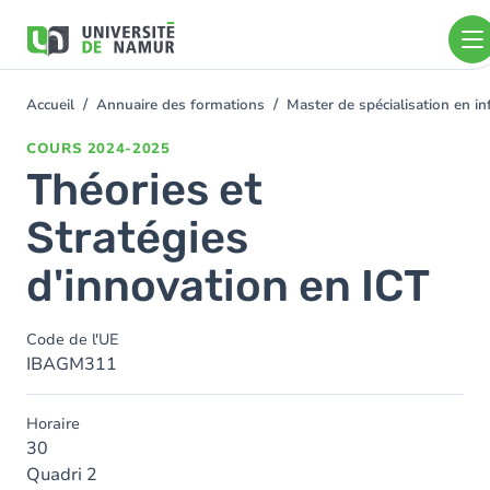
Aller au contenu principal
Aller
au
contenu
principal
Accueil
Annuaire des formations
Master de spécialisation en i
You
are
COURS
2024-2025
here
Théories et
Stratégies
d'innovation en ICT
Code de l'UE
IBAGM311
Horaire
30
Quadri 2