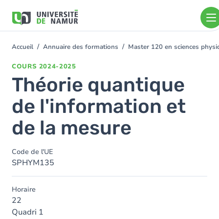
Aller au contenu principal
Aller
au
contenu
principal
Accueil
Annuaire des formations
Master 120 en sciences physiq
You
are
COURS
2024-2025
here
Théorie quantique
de l'information et
de la mesure
Code de l'UE
SPHYM135
Horaire
22
Quadri 1