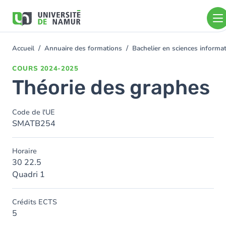
Aller au contenu principal
Aller
au
contenu
principal
Accueil
Annuaire des formations
Bachelier en sciences inform
You
are
COURS
2024-2025
here
Théorie des graphes
Code de l'UE
SMATB254
Horaire
30 22.5
Quadri 1
Crédits ECTS
5