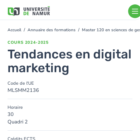
Aller au contenu principal
Aller
au
contenu
principal
Accueil
Annuaire des formations
Master 120 en sciences de gest
You
are
COURS
2024-2025
here
Tendances en digital
marketing
Code de l'UE
MLSMM2136
Horaire
30
Quadri 2
Crédits ECTS