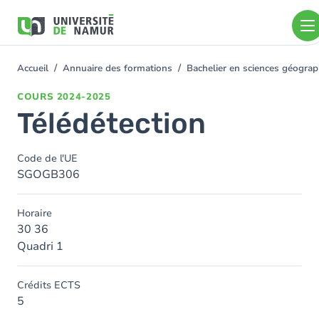
Aller au contenu principal
Aller
au
contenu
principal
Accueil
Annuaire des formations
Bachelier en sciences géogra
You
are
COURS
2024-2025
here
Télédétection
Code de l'UE
SGOGB306
Horaire
30 36
Quadri 1
Crédits ECTS
5