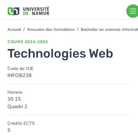
Aller au contenu principal
Aller
au
contenu
principal
Accueil
Annuaire des formations
Bachelier en sciences inform
You
are
COURS
2024-2025
here
Technologies Web
Code de l'UE
INFOB238
Horaire
30 15
Quadri 2
Crédits ECTS
5