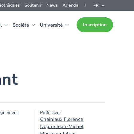
liothèques
Soutenir
News
Agenda
FR
Inscription
l
Société
Université
ant
ignement
Professeur
Chainiaux Florence
Dogne Jean-Michel
Messiaen Johan