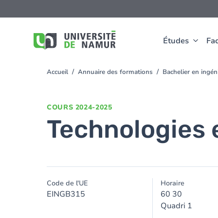
Aller au contenu principal
Aller
au
contenu
principal
Études
Fac
Accueil
Annuaire des formations
Bachelier en ingé
You
are
here
COURS
2024-2025
Technologies 
Code de l'UE
Horaire
EINGB315
60 30
Quadri 1