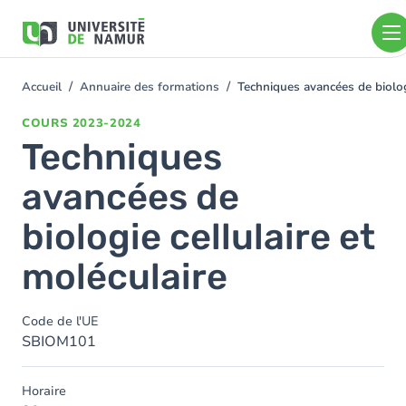
Aller au contenu principal
Aller
au
contenu
principal
Accueil
Annuaire des formations
Techniques avancées de biologi
You
are
COURS
2023-2024
here
Techniques
avancées de
biologie cellulaire et
moléculaire
Code de l'UE
SBIOM101
Horaire