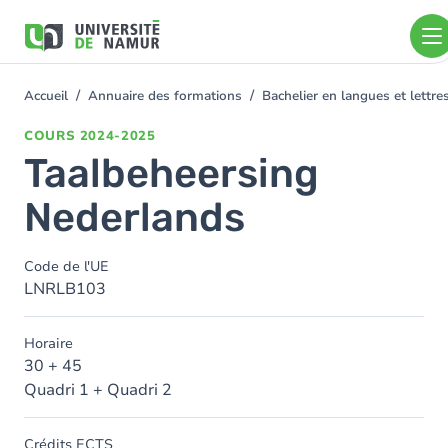
Aller au contenu principal
Aller
au
contenu
principal
Accueil
Annuaire des formations
Bachelier en langues et lett
You
are
COURS
2024-2025
here
Taalbeheersing
Nederlands
Code de l'UE
LNRLB103
Horaire
30 + 45
Quadri 1 + Quadri 2
Crédits ECTS