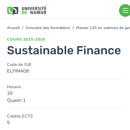
Aller au contenu principal
Aller
au
contenu
principal
Accueil
Annuaire des formations
Master 120 en sciences de ges
You
are
COURS
2025-2026
here
Sustainable Finance
Code de l'UE
ELFIM408
Horaire
30
Quadri 1
Crédits ECTS
5