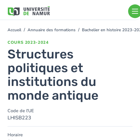
Aller au contenu principal
Aller
au
contenu
principal
Accueil
Annuaire des formations
Bachelier en histoire 2023-2
You
are
COURS
2023-2024
here
Structures
politiques et
institutions du
monde antique
Code de l'UE
LHISB223
Horaire