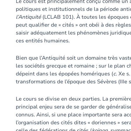
Le cours est principalement conçu comme un 
politiques et institutionnels de la période ant
l’Antiquité
(LCLAB 101). À toutes les époques en
peut qualifier de « cités » ont obéi à des règles
saisir adéquatement les phénomènes juridiques
ces entités humaines.
Bien que l’Antiquité soit un domaine très vaste
les sociétés grecque et romaine ; sur le plan 
dépeint dans les épopées homériques (
c
. Xe s
transformations de l’époque des Sévères (IIIe s
Le cours se divise en deux parties. La premièr
principal enjeu sera de se garder de généralis
connus. Ainsi, si une place importante sera a
l’organisation des cités dites « doriennes » 
celle des fédérations de cités (
koinon
, symmach