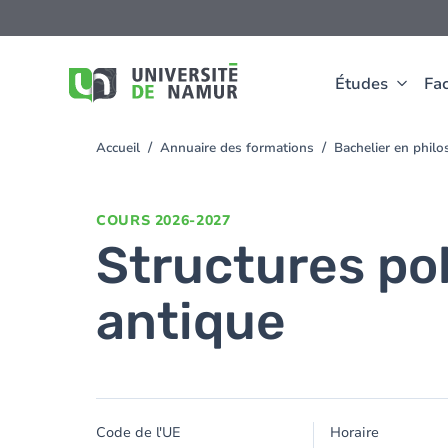
Aller au contenu principal
Aller
au
contenu
principal
Études
Fac
Accueil
Annuaire des formations
Bachelier en phil
You
are
here
COURS
2026-2027
Structures pol
antique
Code de l'UE
Horaire