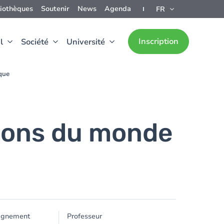
liothèques
Soutenir
News
Agenda
FR
Inscription
l
Société
Université
ique
tions du monde
ignement
Professeur