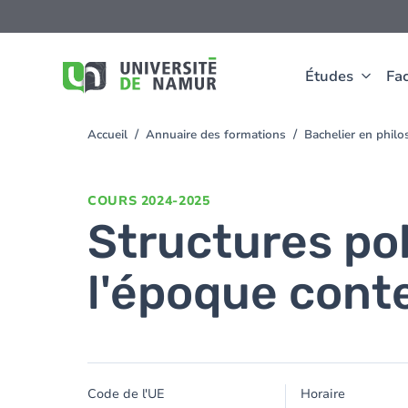
Aller au contenu principal
Aller
au
contenu
principal
Études
Fac
Accueil
Annuaire des formations
Bachelier en phil
You
are
here
COURS
2024-2025
Structures pol
l'époque con
Code de l'UE
Horaire