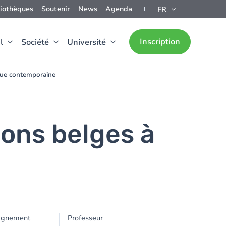
liothèques
Soutenir
News
Agenda
FR
Inscription
l
Société
Université
oque contemporaine
ions belges à
ignement
Professeur