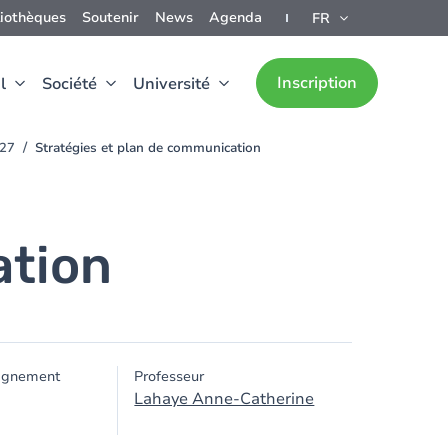
liothèques
Soutenir
News
Agenda
FR
Inscription
l
Société
Université
027
Stratégies et plan de communication
ation
ignement
Professeur
Lahaye Anne-Catherine