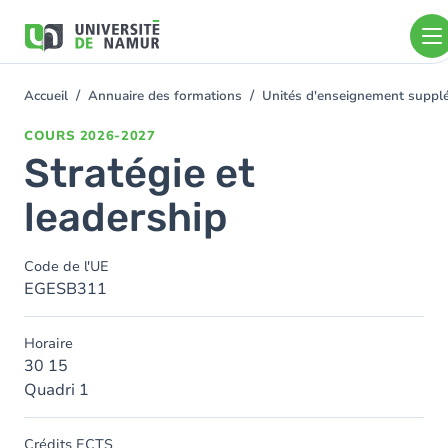
Aller au contenu principal
Aller
au
contenu
principal
Accueil
Annuaire des formations
Unités d'enseignement supplé
You
are
COURS
2026-2027
here
Stratégie et
leadership
Code de l'UE
EGESB311
Horaire
30 15
Quadri 1
Crédits ECTS