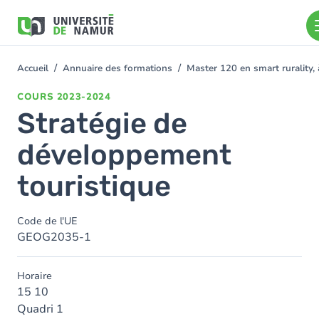
Aller au contenu principal
Aller
au
contenu
principal
Accueil
Annuaire des formations
Master 120 en smart rurality, 
You
are
COURS
2023-2024
here
Stratégie de
développement
touristique
Code de l'UE
GEOG2035-1
Horaire
15 10
Quadri 1