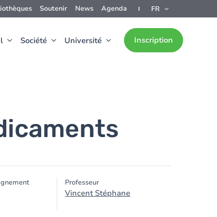
liothèques
Soutenir
News
Agenda
FR
Inscription
l
Société
Université
édicaments
ignement
Professeur
Vincent Stéphane