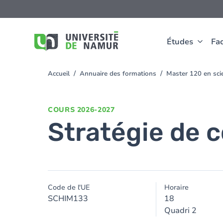
Aller au contenu principal
Aller
au
contenu
principal
Études
Fac
Accueil
Annuaire des formations
Master 120 en sc
You
are
here
COURS
2026-2027
Stratégie de 
Code de l'UE
Horaire
SCHIM133
18
Quadri 2