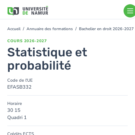
Aller au contenu principal
Aller
au
contenu
principal
Accueil
Annuaire des formations
Bachelier en droit 2026-2027
You
are
COURS
2026-2027
here
Statistique et
probabilité
Code de l'UE
EFASB332
Horaire
30 15
Quadri 1
Crédits ECTS