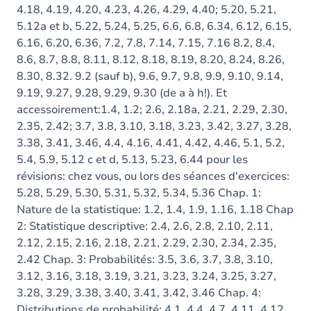
4.18, 4.19, 4.20, 4.23, 4.26, 4.29, 4.40; 5.20, 5.21,
5.12a et b, 5.22, 5.24, 5.25, 6.6, 6.8, 6.34, 6.12, 6.15,
6.16, 6.20, 6.36, 7.2, 7.8, 7.14, 7.15, 7.16 8.2, 8.4,
8.6, 8.7, 8.8, 8.11, 8.12, 8.18, 8.19, 8.20, 8.24, 8.26,
8.30, 8.32. 9.2 (sauf b), 9.6, 9.7, 9.8, 9.9, 9.10, 9.14,
9.19, 9.27, 9.28, 9.29, 9.30 (de a à h!). Et
accessoirement:1.4, 1.2; 2.6, 2.18a, 2.21, 2.29, 2.30,
2.35, 2.42; 3.7, 3.8, 3.10, 3.18, 3.23, 3.42, 3.27, 3.28,
3.38, 3.41, 3.46, 4.4, 4.16, 4.41, 4.42, 4.46, 5.1, 5.2,
5.4, 5.9, 5.12 c et d, 5.13, 5.23, 6.44 pour les
révisions: chez vous, ou lors des séances d'exercices:
5.28, 5.29, 5.30, 5.31, 5.32, 5.34, 5.36 Chap. 1:
Nature de la statistique: 1.2, 1.4, 1.9, 1.16, 1.18 Chap
2: Statistique descriptive: 2.4, 2.6, 2.8, 2.10, 2.11,
2.12, 2.15, 2.16, 2.18, 2.21, 2.29, 2.30, 2.34, 2.35,
2.42 Chap. 3: Probabilités: 3.5, 3.6, 3.7, 3.8, 3.10,
3.12, 3.16, 3.18, 3.19, 3.21, 3.23, 3.24, 3.25, 3.27,
3.28, 3.29, 3.38, 3.40, 3.41, 3.42, 3.46 Chap. 4:
Distributions de probabilité: 4.1, 4.4, 4.7, 4.11, 4.12,