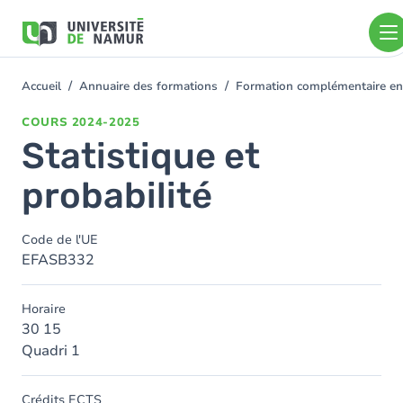
Aller au contenu principal
Aller
au
contenu
principal
Accueil
Annuaire des formations
Formation complémentaire e
You
are
COURS
2024-2025
here
Statistique et
probabilité
Code de l'UE
EFASB332
Horaire
30 15
Quadri 1
Crédits ECTS