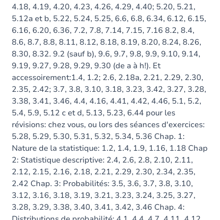
4.18, 4.19, 4.20, 4.23, 4.26, 4.29, 4.40; 5.20, 5.21,
5.12a et b, 5.22, 5.24, 5.25, 6.6, 6.8, 6.34, 6.12, 6.15,
6.16, 6.20, 6.36, 7.2, 7.8, 7.14, 7.15, 7.16 8.2, 8.4,
8.6, 8.7, 8.8, 8.11, 8.12, 8.18, 8.19, 8.20, 8.24, 8.26,
8.30, 8.32. 9.2 (sauf b), 9.6, 9.7, 9.8, 9.9, 9.10, 9.14,
9.19, 9.27, 9.28, 9.29, 9.30 (de a à h!). Et
accessoirement:1.4, 1.2; 2.6, 2.18a, 2.21, 2.29, 2.30,
2.35, 2.42; 3.7, 3.8, 3.10, 3.18, 3.23, 3.42, 3.27, 3.28,
3.38, 3.41, 3.46, 4.4, 4.16, 4.41, 4.42, 4.46, 5.1, 5.2,
5.4, 5.9, 5.12 c et d, 5.13, 5.23, 6.44 pour les
révisions: chez vous, ou lors des séances d'exercices:
5.28, 5.29, 5.30, 5.31, 5.32, 5.34, 5.36 Chap. 1:
Nature de la statistique: 1.2, 1.4, 1.9, 1.16, 1.18 Chap
2: Statistique descriptive: 2.4, 2.6, 2.8, 2.10, 2.11,
2.12, 2.15, 2.16, 2.18, 2.21, 2.29, 2.30, 2.34, 2.35,
2.42 Chap. 3: Probabilités: 3.5, 3.6, 3.7, 3.8, 3.10,
3.12, 3.16, 3.18, 3.19, 3.21, 3.23, 3.24, 3.25, 3.27,
3.28, 3.29, 3.38, 3.40, 3.41, 3.42, 3.46 Chap. 4:
Distributions de probabilité: 4.1, 4.4, 4.7, 4.11, 4.12,