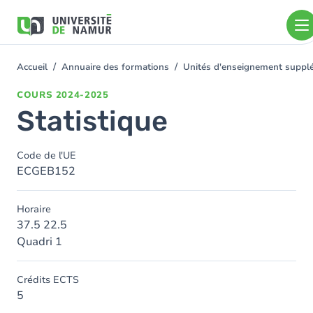
Aller au contenu principal
Aller
au
contenu
principal
Accueil
Annuaire des formations
Unités d'enseignement suppl
You
are
COURS
2024-2025
here
Statistique
Code de l'UE
ECGEB152
Horaire
37.5 22.5
Quadri 1
Crédits ECTS
5