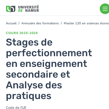
Aller au contenu principal
Aller
au
contenu
principal
Accueil
Annuaire des formations
Master 120 en sciences économ
You
are
COURS
2025-2026
here
Stages de
perfectionnement
en enseignement
secondaire et
Analyse des
pratiques
Code de l'UE