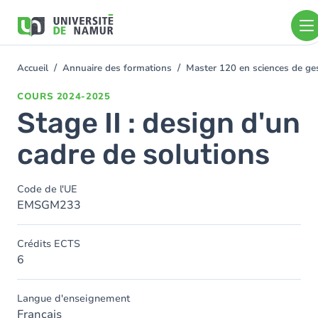
Aller au contenu principal
Aller
au
contenu
principal
Accueil
Annuaire des formations
Master 120 en sciences de ges
You
are
COURS
2024-2025
here
Stage II : design d'un
cadre de solutions
Code de l'UE
EMSGM233
Crédits ECTS
6
Langue d'enseignement
Français