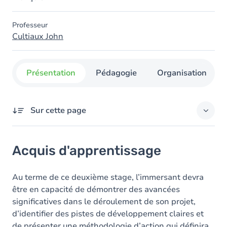
Professeur
Cultiaux John
Présentation
Pédagogie
Organisation
Sur cette page
Acquis d'apprentissage
Acquis d'apprentissage
Objectifs
Contenu
Au terme de ce deuxième stage, l’immersant devra
être en capacité de démontrer des avancées
significatives dans le déroulement de son projet,
d’identifier des pistes de développement claires et
de présenter une méthodologie d’action qui définira