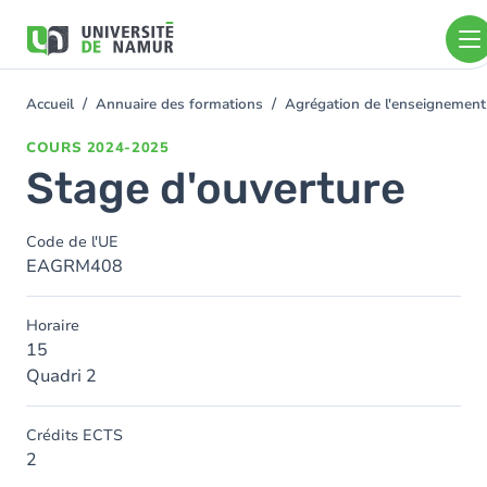
Aller au contenu principal
Aller
au
contenu
principal
Accueil
Annuaire des formations
Agrégation de l'enseignement
You
are
COURS
2024-2025
here
Stage d'ouverture
Code de l'UE
EAGRM408
Horaire
15
Quadri 2
Crédits ECTS
2